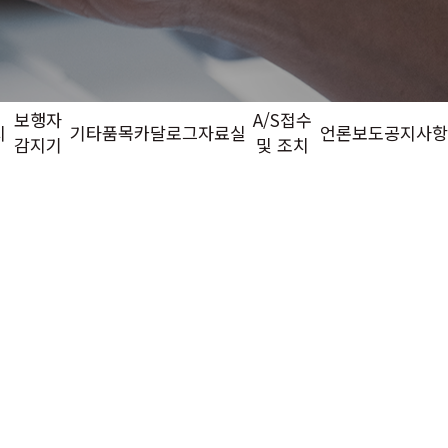
보행자
A/S접수
치
기타품목
카달로그
자료실
언론보도
공지사
감지기
및 조치