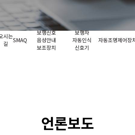
보행신호
보행자
오시는
SMAQ
음성안내
자동인식
자동조명제어장
길
보조장치
신호기
언론보도