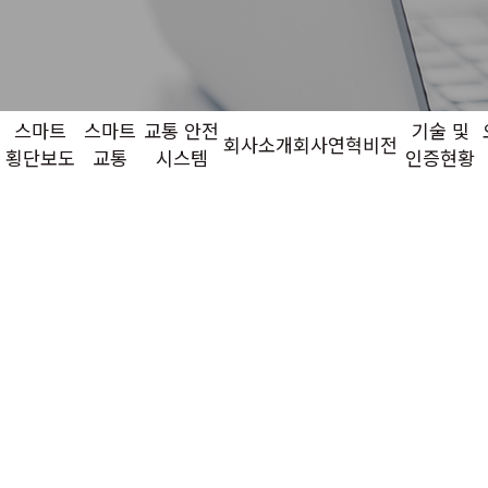
스마트
스마트
교통 안전
기술 및
회사소개
회사연혁
비전
횡단보도
교통
시스템
인증현황